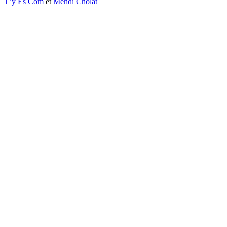
T’y Es Com
et
Mehdi Cholat